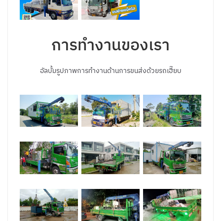
การทำงานของเรา
อัลบั้มรูปภาพการทำงานด้านการขนส่งด้วยรถเฮี๊ยบ