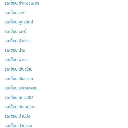
รถเฮี๊ยบ กำแพงเพชร
รถเฮี๊ยบ ตาก
รถเฮี๊ยบ อุตรดิตถ์
รถเฮี๊ยบ แพร่
รถเฮี๊ยบ ลำปาง
รถเฮี๊ยบ น่าน
รถเฮี๊ยบ พะเยา
รถเฮี๊ยบ เชียงใหม่
รถเฮี๊ยบ เชียงราย
รถเฮี๊ยบ แม่ฮ่องสอน
รถเฮี๊ยบ นิคม 304
รถเฮี๊ยบ ปลวกแดง
รถเฮี๊ยบ บ้านบึง
รถเฮี๊ยบ บ้านฉาง