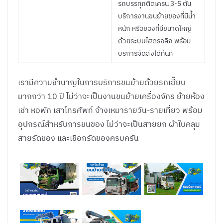
รถบรรทุกติดเครน 3-5 ตัน
บริการงานขนย้ายของที่มีน้ำ
หนัก หรือของที่มีขนาดใหญ่
ด้วยระบบไฮดรอลิก พร้อม
บริการจัดส่งได้ทันที
เรามีความชำนาญในการบริการขนย้ายด้วยรถเฮี๊ยบ
มากกว่า 10 ปี ไม่ว่าจะเป็นงานขนย้ายเครื่องจักร ย้ายห้อง
เช่า หอพัก เสาโทรศัพท์ จ้างเหมารายวัน-รายเที่ยว
พร้อม
อุปกรณ์สำหรับการขนของ ไม่ว่าจะเป็นสายยก ผ้าใบคลุม
สายรัดของ และเชือกรัดของครบครัน