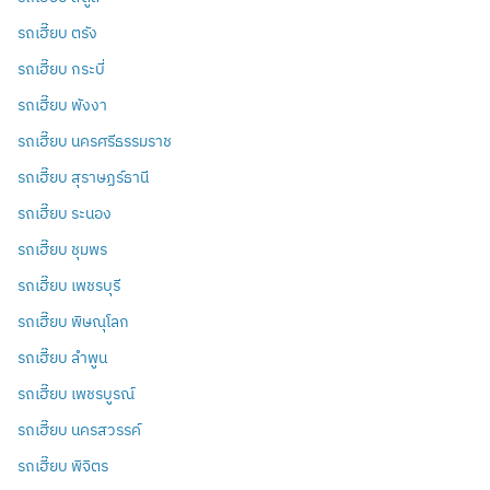
รถเฮี๊ยบ ตรัง
รถเฮี๊ยบ กระบี่
รถเฮี๊ยบ พังงา
รถเฮี๊ยบ นครศรีธรรมราช
รถเฮี๊ยบ สุราษฏร์ธานี
รถเฮี๊ยบ ระนอง
รถเฮี๊ยบ ชุมพร
รถเฮี๊ยบ เพชรบุรี
รถเฮี๊ยบ พิษณุโลก
รถเฮี๊ยบ ลำพูน
รถเฮี๊ยบ เพชรบูรณ์
รถเฮี๊ยบ นครสวรรค์
รถเฮี๊ยบ พิจิตร