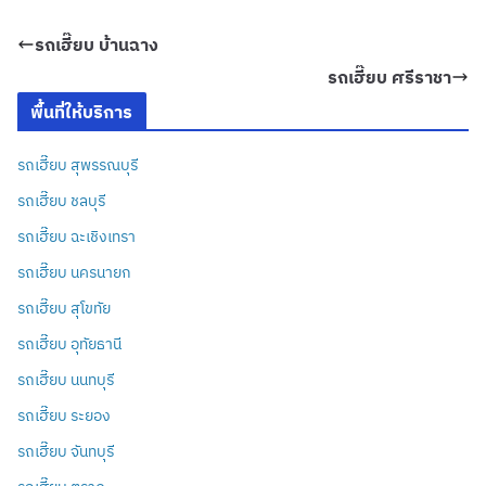
รถเฮี๊ยบ บ้านฉาง
รถเฮี๊ยบ ศรีราชา
พื้นที่ให้บริการ
รถเฮี๊ยบ สุพรรณบุรี
รถเฮี๊ยบ ชลบุรี
รถเฮี๊ยบ ฉะเชิงเทรา
รถเฮี๊ยบ นครนายก
รถเฮี๊ยบ สุโขทัย
รถเฮี๊ยบ อุทัยธานี
รถเฮี๊ยบ นนทบุรี
รถเฮี๊ยบ ระยอง
รถเฮี๊ยบ จันทบุรี