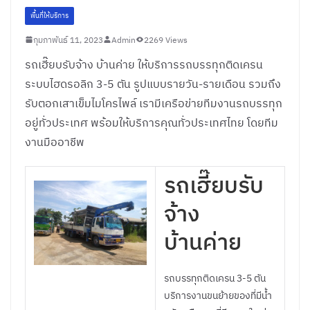
พื้นที่ให้บริการ
กุมภาพันธ์ 11, 2023
Admin
2269 Views
รถเฮี๊ยบรับจ้าง บ้านค่าย ให้บริการรถบรรทุกติดเครน
ระบบไฮดรอลิก 3-5 ตัน รูปแบบรายวัน-รายเดือน รวมถึง
รับตอกเสาเข็มไมโครไพล์
เรามีเครือข่ายทีมงานรถบรรทุก
อยู่ทั่วประเทศ พร้อมให้บริการคุณทั่วประเทศไทย
โดยทีม
งานมืออาชีพ
รถเฮี๊ยบรับ
จ้าง
บ้านค่าย
รถบรรทุกติดเครน 3-5 ตัน
บริการงานขนย้ายของที่มีน้ำ