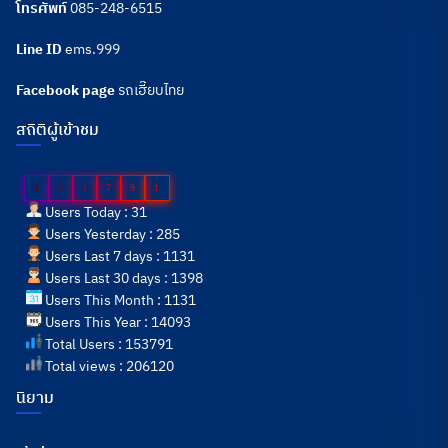
โทรศัพท์
085-248-6515
Line ID
ems.999
Facebook page
รถเฮี๊ยบไทย
สถิติผู้เข้าชม
1
5
3
7
9
1
Users Today : 31
Users Yesterday : 285
Users Last 7 days : 1131
Users Last 30 days : 1398
Users This Month : 1131
Users This Year : 14093
Total Users : 153791
Total views : 206120
นิยาม