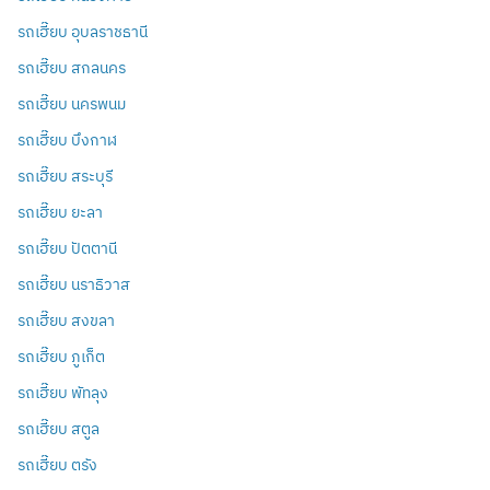
รถเฮี๊ยบ อุบลราชธานี
รถเฮี๊ยบ สกลนคร
รถเฮี๊ยบ นครพนม
รถเฮี๊ยบ บึงกาฬ
รถเฮี๊ยบ สระบุรี
รถเฮี๊ยบ ยะลา
รถเฮี๊ยบ ปัตตานี
รถเฮี๊ยบ นราธิวาส
รถเฮี๊ยบ สงขลา
รถเฮี๊ยบ ภูเก็ต
รถเฮี๊ยบ พัทลุง
รถเฮี๊ยบ สตูล
รถเฮี๊ยบ ตรัง