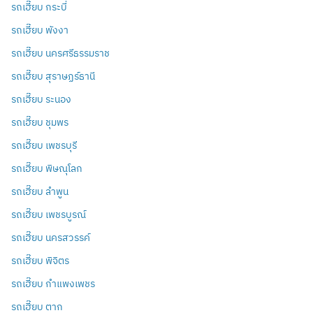
รถเฮี๊ยบ กระบี่
รถเฮี๊ยบ พังงา
รถเฮี๊ยบ นครศรีธรรมราช
รถเฮี๊ยบ สุราษฏร์ธานี
รถเฮี๊ยบ ระนอง
รถเฮี๊ยบ ชุมพร
รถเฮี๊ยบ เพชรบุรี
รถเฮี๊ยบ พิษณุโลก
รถเฮี๊ยบ ลำพูน
รถเฮี๊ยบ เพชรบูรณ์
รถเฮี๊ยบ นครสวรรค์
รถเฮี๊ยบ พิจิตร
รถเฮี๊ยบ กำแพงเพชร
รถเฮี๊ยบ ตาก