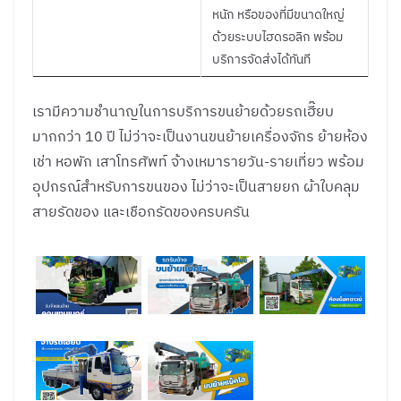
หนัก หรือของที่มีขนาดใหญ่
ด้วยระบบไฮดรอลิก พร้อม
บริการจัดส่งได้ทันที
เรามีความชำนาญในการบริการขนย้ายด้วยรถเฮี๊ยบ
มากกว่า 10 ปี ไม่ว่าจะเป็นงานขนย้ายเครื่องจักร ย้ายห้อง
เช่า หอพัก เสาโทรศัพท์ จ้างเหมารายวัน-รายเที่ยว
พร้อม
อุปกรณ์สำหรับการขนของ ไม่ว่าจะเป็นสายยก ผ้าใบคลุม
สายรัดของ และเชือกรัดของครบครัน