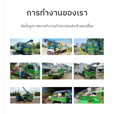
การทำงานของเรา
อัลบั้มรูปภาพการทำงานด้านการขนส่งด้วยรถเฮี๊ยบ