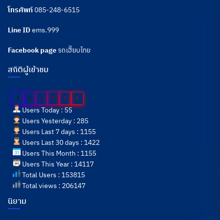
โทรศัพท์
085-248-6515
Line ID
ems.999
Facebook page
รถเฮี๊ยบไทย
สถิติผู้เข้าชม
1
5
3
8
1
5
Users Today : 55
Users Yesterday : 285
Users Last 7 days : 1155
Users Last 30 days : 1422
Users This Month : 1155
Users This Year : 14117
Total Users : 153815
Total views : 206147
นิยาม