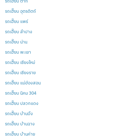
รถเฮี๊ยบ ตาก
รถเฮี๊ยบ อุตรดิตถ์
รถเฮี๊ยบ แพร่
รถเฮี๊ยบ ลำปาง
รถเฮี๊ยบ น่าน
รถเฮี๊ยบ พะเยา
รถเฮี๊ยบ เชียงใหม่
รถเฮี๊ยบ เชียงราย
รถเฮี๊ยบ แม่ฮ่องสอน
รถเฮี๊ยบ นิคม 304
รถเฮี๊ยบ ปลวกแดง
รถเฮี๊ยบ บ้านบึง
รถเฮี๊ยบ บ้านฉาง
รถเฮี๊ยบ บ้านค่าย