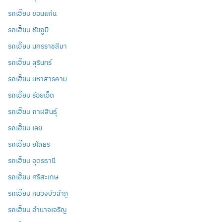
รถเฮี๊ยบ ขอนแก่น
รถเฮี๊ยบ ชัยภูมิ
รถเฮี๊ยบ นครราชสีมา
รถเฮี๊ยบ สุรินทร์
รถเฮี๊ยบ มหาสารคาม
รถเฮี๊ยบ ร้อยเอ็ด
รถเฮี๊ยบ กาฬสินธุ์
รถเฮี๊ยบ เลย
รถเฮี๊ยบ ยโสธร
รถเฮี๊ยบ อุดรธานี
รถเฮี๊ยบ ศรีสะเกษ
รถเฮี๊ยบ หนองบัวลำภู
รถเฮี๊ยบ อำนาจเจริญ