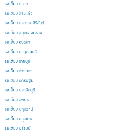
รถเฮี๊ยบ ตราด
รถเฮี๊ยบ สระแก้ว
รถเฮี๊ยบ ประจวบคีรีขันธ์
รถเฮี๊ยบ สมุทรสงคราม
รถเฮี๊ยบ อยุธยา
รถเฮี๊ยบ กาญจนบุรี
รถเฮี๊ยบ ราชบุรี
รถเฮี๊ยบ อ่างทอง
รถเฮี๊ยบ นครปฐม
รถเฮี๊ยบ ปราจีนบุรี
รถเฮี๊ยบ ลพบุรี
รถเฮี๊ยบ ปทุมธานี
รถเฮี๊ยบ กรุงเทพ
รถเฮี๊ยบ บุรีรัมย์