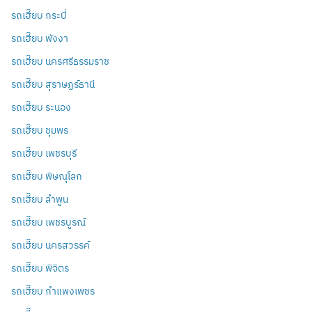
รถเฮี๊ยบ กระบี่
รถเฮี๊ยบ พังงา
รถเฮี๊ยบ นครศรีธรรมราช
รถเฮี๊ยบ สุราษฏร์ธานี
รถเฮี๊ยบ ระนอง
รถเฮี๊ยบ ชุมพร
รถเฮี๊ยบ เพชรบุรี
รถเฮี๊ยบ พิษณุโลก
รถเฮี๊ยบ ลำพูน
รถเฮี๊ยบ เพชรบูรณ์
รถเฮี๊ยบ นครสวรรค์
รถเฮี๊ยบ พิจิตร
รถเฮี๊ยบ กำแพงเพชร