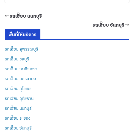
รถเฮี๊ยบ นนทบุรี
รถเฮี๊ยบ จันทบุรี
พื้นที่ให้บริการ
รถเฮี๊ยบ สุพรรณบุรี
รถเฮี๊ยบ ชลบุรี
รถเฮี๊ยบ ฉะเชิงเทรา
รถเฮี๊ยบ นครนายก
รถเฮี๊ยบ สุโขทัย
รถเฮี๊ยบ อุทัยธานี
รถเฮี๊ยบ นนทบุรี
รถเฮี๊ยบ ระยอง
รถเฮี๊ยบ จันทบุรี