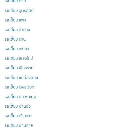
รถเฮี๊ยบ ตาก
รถเฮี๊ยบ อุตรดิตถ์
รถเฮี๊ยบ แพร่
รถเฮี๊ยบ ลำปาง
รถเฮี๊ยบ น่าน
รถเฮี๊ยบ พะเยา
รถเฮี๊ยบ เชียงใหม่
รถเฮี๊ยบ เชียงราย
รถเฮี๊ยบ แม่ฮ่องสอน
รถเฮี๊ยบ นิคม 304
รถเฮี๊ยบ ปลวกแดง
รถเฮี๊ยบ บ้านบึง
รถเฮี๊ยบ บ้านฉาง
รถเฮี๊ยบ บ้านค่าย