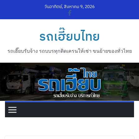
Skip
วันอาทิตย์, สิงหาคม 9, 2026
to
content
รถเฮี๊ยบไทย
รถเฮี๊ยบรับจ้าง รถบบรทุกติดเครนให้เช่า ขนย้ายของทั่วไทย