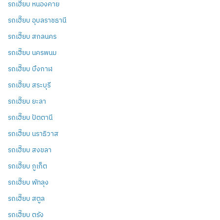
รถเฮี๊ยบ หนองคาย
รถเฮี๊ยบ อุบลราชธานี
รถเฮี๊ยบ สกลนคร
รถเฮี๊ยบ นครพนม
รถเฮี๊ยบ บึงกาฬ
รถเฮี๊ยบ สระบุรี
รถเฮี๊ยบ ยะลา
รถเฮี๊ยบ ปัตตานี
รถเฮี๊ยบ นราธิวาส
รถเฮี๊ยบ สงขลา
รถเฮี๊ยบ ภูเก็ต
รถเฮี๊ยบ พัทลุง
รถเฮี๊ยบ สตูล
รถเฮี๊ยบ ตรัง