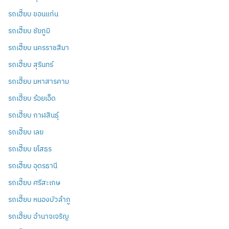
รถเฮี๊ยบ ขอนแก่น
รถเฮี๊ยบ ชัยภูมิ
รถเฮี๊ยบ นครราชสีมา
รถเฮี๊ยบ สุรินทร์
รถเฮี๊ยบ มหาสารคาม
รถเฮี๊ยบ ร้อยเอ็ด
รถเฮี๊ยบ กาฬสินธุ์
รถเฮี๊ยบ เลย
รถเฮี๊ยบ ยโสธร
รถเฮี๊ยบ อุดรธานี
รถเฮี๊ยบ ศรีสะเกษ
รถเฮี๊ยบ หนองบัวลำภู
รถเฮี๊ยบ อำนาจเจริญ