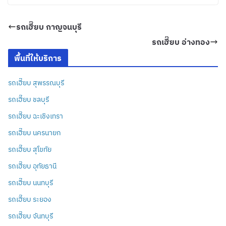
รถเฮี๊ยบ กาญจนบุรี
รถเฮี๊ยบ อ่างทอง
พื้นที่ให้บริการ
รถเฮี๊ยบ สุพรรณบุรี
รถเฮี๊ยบ ชลบุรี
รถเฮี๊ยบ ฉะเชิงเทรา
รถเฮี๊ยบ นครนายก
รถเฮี๊ยบ สุโขทัย
รถเฮี๊ยบ อุทัยธานี
รถเฮี๊ยบ นนทบุรี
รถเฮี๊ยบ ระยอง
รถเฮี๊ยบ จันทบุรี