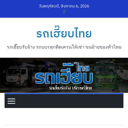
Skip
วันพฤหัสบดี, สิงหาคม 6, 2026
to
content
รถเฮี๊ยบไทย
รถเฮี๊ยบรับจ้าง รถบบรทุกติดเครนให้เช่า ขนย้ายของทั่วไทย