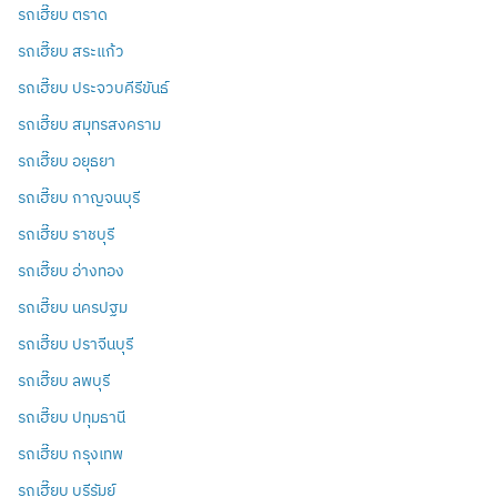
รถเฮี๊ยบ ตราด
รถเฮี๊ยบ สระแก้ว
รถเฮี๊ยบ ประจวบคีรีขันธ์
รถเฮี๊ยบ สมุทรสงคราม
รถเฮี๊ยบ อยุธยา
รถเฮี๊ยบ กาญจนบุรี
รถเฮี๊ยบ ราชบุรี
รถเฮี๊ยบ อ่างทอง
รถเฮี๊ยบ นครปฐม
รถเฮี๊ยบ ปราจีนบุรี
รถเฮี๊ยบ ลพบุรี
รถเฮี๊ยบ ปทุมธานี
รถเฮี๊ยบ กรุงเทพ
รถเฮี๊ยบ บุรีรัมย์