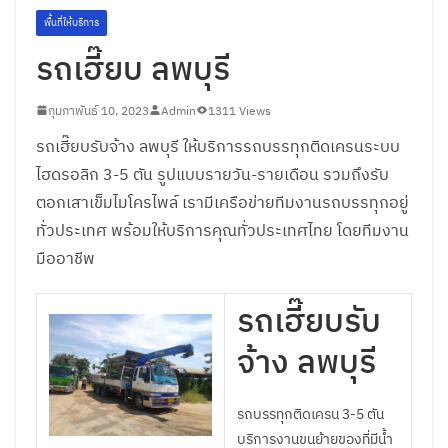
พื้นที่ให้บริการ
รถเฮี๊ยบ ลพบุรี
กุมภาพันธ์ 10, 2023
Admin
1311 Views
รถเฮี๊ยบรับจ้าง ลพบุรี ให้บริการรถบรรทุกติดเครนระบบ
ไฮดรอลิก 3-5 ตัน รูปแบบรายวัน-รายเดือน รวมถึงรับ
ตอกเสาเข็มไมโครไพล์
เรามีเครือข่ายทีมงานรถบรรทุกอยู่
ทั่วประเทศ พร้อมให้บริการคุณทั่วประเทศไทย
โดยทีมงาน
มืออาชีพ
รถเฮี๊ยบรับ
จ้าง ลพบุรี
รถบรรทุกติดเครน 3-5 ตัน
บริการงานขนย้ายของที่มีน้ำ