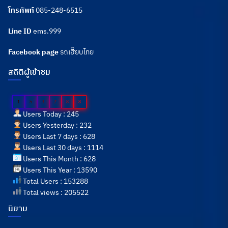
โทรศัพท์
085-248-6515
Line ID
ems.999
Facebook page
รถเฮี๊ยบไทย
สถิติผู้เข้าชม
1
5
3
2
8
8
Users Today : 245
Users Yesterday : 232
Users Last 7 days : 628
Users Last 30 days : 1114
Users This Month : 628
Users This Year : 13590
Total Users : 153288
Total views : 205522
นิยาม