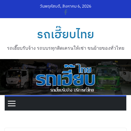
Skip
วันพฤหัสบดี, สิงหาคม 6, 2026
to
content
รถเฮี๊ยบไทย
รถเฮี๊ยบรับจ้าง รถบบรทุกติดเครนให้เช่า ขนย้ายของทั่วไทย