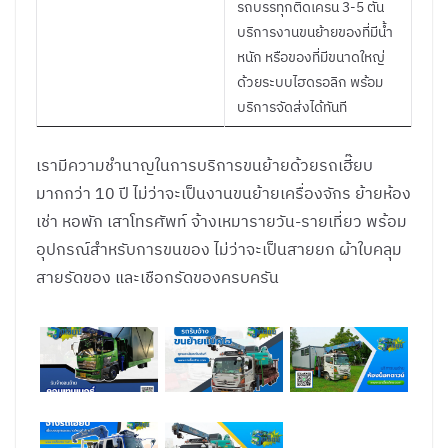
รถบรรทุกติดเครน 3-5 ตัน
บริการงานขนย้ายของที่มีน้ำ
หนัก หรือของที่มีขนาดใหญ่
ด้วยระบบไฮดรอลิก พร้อม
บริการจัดส่งได้ทันที
เรามีความชำนาญในการบริการขนย้ายด้วยรถเฮี๊ยบ
มากกว่า 10 ปี ไม่ว่าจะเป็นงานขนย้ายเครื่องจักร ย้ายห้อง
เช่า หอพัก เสาโทรศัพท์ จ้างเหมารายวัน-รายเที่ยว
พร้อม
อุปกรณ์สำหรับการขนของ ไม่ว่าจะเป็นสายยก ผ้าใบคลุม
สายรัดของ และเชือกรัดของครบครัน