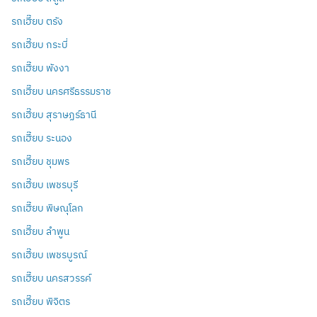
รถเฮี๊ยบ ตรัง
รถเฮี๊ยบ กระบี่
รถเฮี๊ยบ พังงา
รถเฮี๊ยบ นครศรีธรรมราช
รถเฮี๊ยบ สุราษฏร์ธานี
รถเฮี๊ยบ ระนอง
รถเฮี๊ยบ ชุมพร
รถเฮี๊ยบ เพชรบุรี
รถเฮี๊ยบ พิษณุโลก
รถเฮี๊ยบ ลำพูน
รถเฮี๊ยบ เพชรบูรณ์
รถเฮี๊ยบ นครสวรรค์
รถเฮี๊ยบ พิจิตร