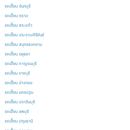
รถเฮี๊ยบ จันทบุรี
รถเฮี๊ยบ ตราด
รถเฮี๊ยบ สระแก้ว
รถเฮี๊ยบ ประจวบคีรีขันธ์
รถเฮี๊ยบ สมุทรสงคราม
รถเฮี๊ยบ อยุธยา
รถเฮี๊ยบ กาญจนบุรี
รถเฮี๊ยบ ราชบุรี
รถเฮี๊ยบ อ่างทอง
รถเฮี๊ยบ นครปฐม
รถเฮี๊ยบ ปราจีนบุรี
รถเฮี๊ยบ ลพบุรี
รถเฮี๊ยบ ปทุมธานี