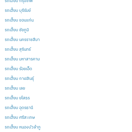
รถเฮี๊ยบ กรุงเทพ
รถเฮี๊ยบ บุรีรัมย์
รถเฮี๊ยบ ขอนแก่น
รถเฮี๊ยบ ชัยภูมิ
รถเฮี๊ยบ นครราชสีมา
รถเฮี๊ยบ สุรินทร์
รถเฮี๊ยบ มหาสารคาม
รถเฮี๊ยบ ร้อยเอ็ด
รถเฮี๊ยบ กาฬสินธุ์
รถเฮี๊ยบ เลย
รถเฮี๊ยบ ยโสธร
รถเฮี๊ยบ อุดรธานี
รถเฮี๊ยบ ศรีสะเกษ
รถเฮี๊ยบ หนองบัวลำภู