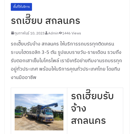
พื้นที่ให้บริการ
รถเฮี๊ยบ สกลนคร
กุมภาพันธ์ 10, 2023
Admin
1446 Views
รถเฮี๊ยบรับจ้าง สกลนคร ให้บริการรถบรรทุกติดเครน
ระบบไฮดรอลิก 3-5 ตัน รูปแบบรายวัน-รายเดือน รวมถึง
รับตอกเสาเข็มไมโครไพล์
เรามีเครือข่ายทีมงานรถบรรทุก
อยู่ทั่วประเทศ พร้อมให้บริการคุณทั่วประเทศไทย
โดยทีม
งานมืออาชีพ
รถเฮี๊ยบรับ
จ้าง
สกลนคร