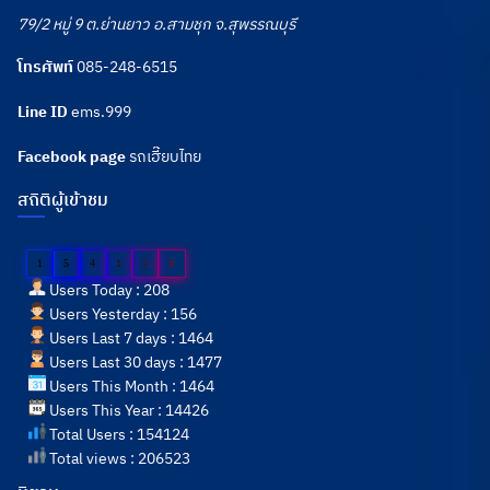
79/2 หมู่ 9 ต.ย่านยาว อ.สามชุก จ.สุพรรณบุรี
โทรศัพท์
085-248-6515
Line ID
ems.999
Facebook page
รถเฮี๊ยบไทย
สถิติผู้เข้าชม
1
5
4
1
2
4
Users Today : 208
Users Yesterday : 156
Users Last 7 days : 1464
Users Last 30 days : 1477
Users This Month : 1464
Users This Year : 14426
Total Users : 154124
Total views : 206523