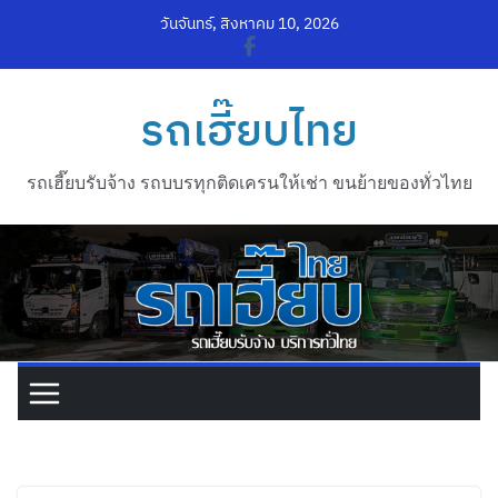
Skip
วันจันทร์, สิงหาคม 10, 2026
to
content
รถเฮี๊ยบไทย
รถเฮี๊ยบรับจ้าง รถบบรทุกติดเครนให้เช่า ขนย้ายของทั่วไทย