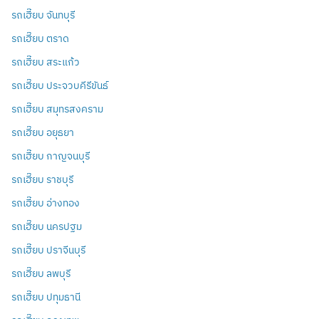
รถเฮี๊ยบ จันทบุรี
รถเฮี๊ยบ ตราด
รถเฮี๊ยบ สระแก้ว
รถเฮี๊ยบ ประจวบคีรีขันธ์
รถเฮี๊ยบ สมุทรสงคราม
รถเฮี๊ยบ อยุธยา
รถเฮี๊ยบ กาญจนบุรี
รถเฮี๊ยบ ราชบุรี
รถเฮี๊ยบ อ่างทอง
รถเฮี๊ยบ นครปฐม
รถเฮี๊ยบ ปราจีนบุรี
รถเฮี๊ยบ ลพบุรี
รถเฮี๊ยบ ปทุมธานี