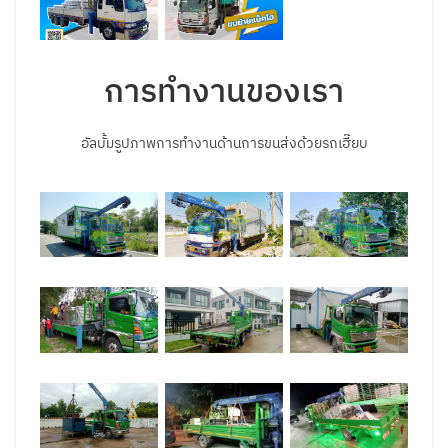
การทำงานของเรา
อัลบั้มรูปภาพการทำงานด้านการขนส่งด้วยรถเฮี๊ยบ