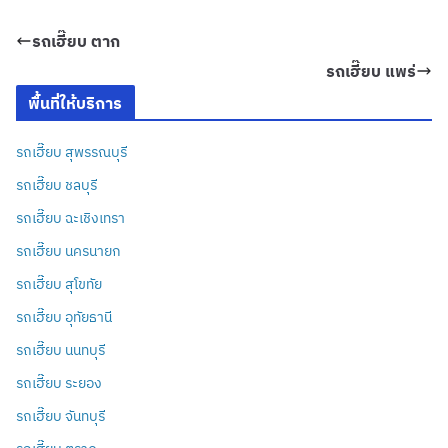
รถเฮี๊ยบ ตาก
รถเฮี๊ยบ แพร่
พื้นที่ให้บริการ
รถเฮี๊ยบ สุพรรณบุรี
รถเฮี๊ยบ ชลบุรี
รถเฮี๊ยบ ฉะเชิงเทรา
รถเฮี๊ยบ นครนายก
รถเฮี๊ยบ สุโขทัย
รถเฮี๊ยบ อุทัยธานี
รถเฮี๊ยบ นนทบุรี
รถเฮี๊ยบ ระยอง
รถเฮี๊ยบ จันทบุรี