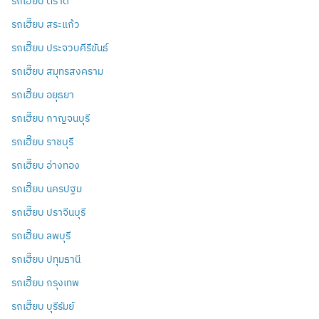
รถเฮี๊ยบ ตราด
รถเฮี๊ยบ สระแก้ว
รถเฮี๊ยบ ประจวบคีรีขันธ์
รถเฮี๊ยบ สมุทรสงคราม
รถเฮี๊ยบ อยุธยา
รถเฮี๊ยบ กาญจนบุรี
รถเฮี๊ยบ ราชบุรี
รถเฮี๊ยบ อ่างทอง
รถเฮี๊ยบ นครปฐม
รถเฮี๊ยบ ปราจีนบุรี
รถเฮี๊ยบ ลพบุรี
รถเฮี๊ยบ ปทุมธานี
รถเฮี๊ยบ กรุงเทพ
รถเฮี๊ยบ บุรีรัมย์