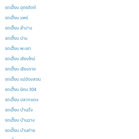
รถเฮี๊ยบ อุตรดิตถ์
รถเฮี๊ยบ แพร่
รถเฮี๊ยบ ลำปาง
รถเฮี๊ยบ น่าน
รถเฮี๊ยบ พะเยา
รถเฮี๊ยบ เชียงใหม่
รถเฮี๊ยบ เชียงราย
รถเฮี๊ยบ แม่ฮ่องสอน
รถเฮี๊ยบ นิคม 304
รถเฮี๊ยบ ปลวกแดง
รถเฮี๊ยบ บ้านบึง
รถเฮี๊ยบ บ้านฉาง
รถเฮี๊ยบ บ้านค่าย