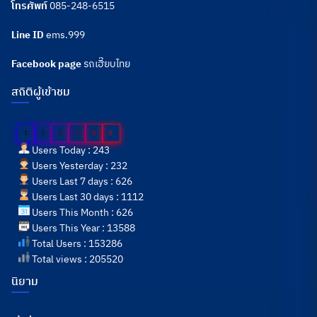
โทรศัพท์
085-248-6515
Line ID
ems.999
Facebook page
รถเฮี๊ยบไทย
สถิติผู้เข้าชม
1
5
3
2
8
6
Users Today : 243
Users Yesterday : 232
Users Last 7 days : 626
Users Last 30 days : 1112
Users This Month : 626
Users This Year : 13588
Total Users : 153286
Total views : 205520
นิยาม