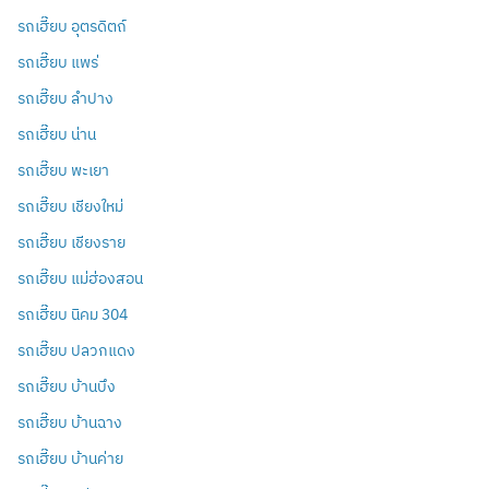
รถเฮี๊ยบ อุตรดิตถ์
รถเฮี๊ยบ แพร่
รถเฮี๊ยบ ลำปาง
รถเฮี๊ยบ น่าน
รถเฮี๊ยบ พะเยา
รถเฮี๊ยบ เชียงใหม่
รถเฮี๊ยบ เชียงราย
รถเฮี๊ยบ แม่ฮ่องสอน
รถเฮี๊ยบ นิคม 304
รถเฮี๊ยบ ปลวกแดง
รถเฮี๊ยบ บ้านบึง
รถเฮี๊ยบ บ้านฉาง
รถเฮี๊ยบ บ้านค่าย