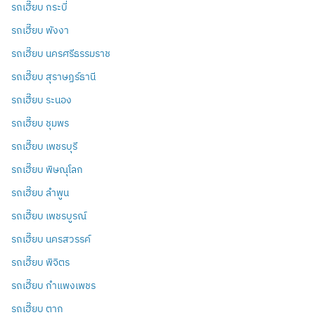
รถเฮี๊ยบ กระบี่
รถเฮี๊ยบ พังงา
รถเฮี๊ยบ นครศรีธรรมราช
รถเฮี๊ยบ สุราษฏร์ธานี
รถเฮี๊ยบ ระนอง
รถเฮี๊ยบ ชุมพร
รถเฮี๊ยบ เพชรบุรี
รถเฮี๊ยบ พิษณุโลก
รถเฮี๊ยบ ลำพูน
รถเฮี๊ยบ เพชรบูรณ์
รถเฮี๊ยบ นครสวรรค์
รถเฮี๊ยบ พิจิตร
รถเฮี๊ยบ กำแพงเพชร
รถเฮี๊ยบ ตาก