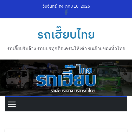
Skip
วันจันทร์, สิงหาคม 10, 2026
to
content
รถเฮี๊ยบไทย
รถเฮี๊ยบรับจ้าง รถบบรทุกติดเครนให้เช่า ขนย้ายของทั่วไทย