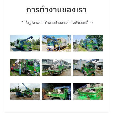
การทำงานของเรา
อัลบั้มรูปภาพการทำงานด้านการขนส่งด้วยรถเฮี๊ยบ