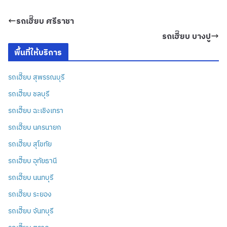
รถเฮี๊ยบ ศรีราชา
รถเฮี๊ยบ บางปู
พื้นที่ให้บริการ
รถเฮี๊ยบ สุพรรณบุรี
รถเฮี๊ยบ ชลบุรี
รถเฮี๊ยบ ฉะเชิงเทรา
รถเฮี๊ยบ นครนายก
รถเฮี๊ยบ สุโขทัย
รถเฮี๊ยบ อุทัยธานี
รถเฮี๊ยบ นนทบุรี
รถเฮี๊ยบ ระยอง
รถเฮี๊ยบ จันทบุรี