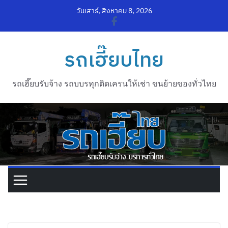
Skip
วันเสาร์, สิงหาคม 8, 2026
to
content
รถเฮี๊ยบไทย
รถเฮี๊ยบรับจ้าง รถบบรทุกติดเครนให้เช่า ขนย้ายของทั่วไทย