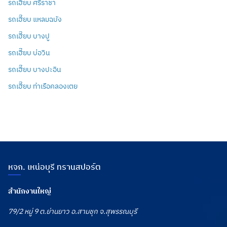
รถเฮี๊ยบ ศรีราชา
รถเฮี๊ยบ แหลมฉบัง
รถเฮี๊ยบ บางปู
รถเฮี๊ยบ บ่อวิน
รถเฮี๊ยบ บางปะอิน
รถเฮี๊ยบ ท่าเรือคลองเตย
หจก. เหน่อบุรี ทรานสปอร์ต
สำนักงานใหญ่
79/2 หมู่ 9 ต.ย่านยาว อ.สามชุก จ.สุพรรณบุรี