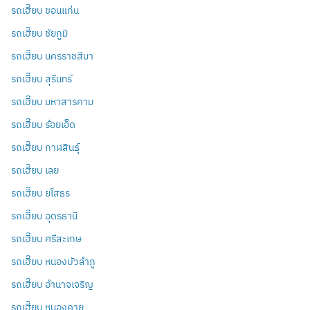
รถเฮี๊ยบ ขอนแก่น
รถเฮี๊ยบ ชัยภูมิ
รถเฮี๊ยบ นครราชสีมา
รถเฮี๊ยบ สุรินทร์
รถเฮี๊ยบ มหาสารคาม
รถเฮี๊ยบ ร้อยเอ็ด
รถเฮี๊ยบ กาฬสินธุ์
รถเฮี๊ยบ เลย
รถเฮี๊ยบ ยโสธร
รถเฮี๊ยบ อุดรธานี
รถเฮี๊ยบ ศรีสะเกษ
รถเฮี๊ยบ หนองบัวลำภู
รถเฮี๊ยบ อำนาจเจริญ
รถเฮี๊ยบ หนองคาย