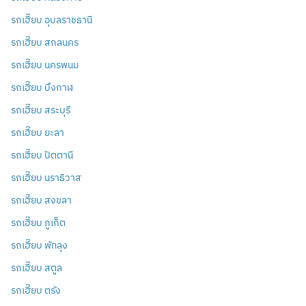
รถเฮี๊ยบ อุบลราชธานี
รถเฮี๊ยบ สกลนคร
รถเฮี๊ยบ นครพนม
รถเฮี๊ยบ บึงกาฬ
รถเฮี๊ยบ สระบุรี
รถเฮี๊ยบ ยะลา
รถเฮี๊ยบ ปัตตานี
รถเฮี๊ยบ นราธิวาส
รถเฮี๊ยบ สงขลา
รถเฮี๊ยบ ภูเก็ต
รถเฮี๊ยบ พัทลุง
รถเฮี๊ยบ สตูล
รถเฮี๊ยบ ตรัง